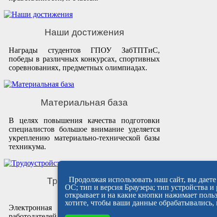
Наши достижения
Награды студентов ГПОУ ЗабТПТиС,
победы в различных конкурсах, спортивных
соревнованиях, предметных олимпиадах.
Материальная база
В целях повышения качества подготовки
специалистов большое внимание уделяется
укреплению материально-технической базы
техникума.
Продолжая использовать наш сайт, вы даете 
Трудоустройство
ОС; тип и версия Браузера; тип устройства и
выпускников
открывает и на какие кнопки нажимает польз
хотите, чтобы ваши данные обрабатывались, 
Электронная биржа труда, база
работодателей и практик, мастер-классы от